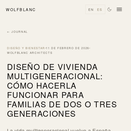
WOLFBLANC
EN
ES
← JOURNAL
DISEÑO Y BIENESTAR
11 DE FEBRERO DE 2026
WOLFBLANC ARCHITECTS
DISEÑO DE VIVIENDA
MULTIGENERACIONAL:
CÓMO HACERLA
FUNCIONAR PARA
FAMILIAS DE DOS O TRES
GENERACIONES
La vida multigeneracional vuelve a España,